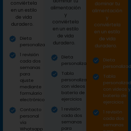
dominar tu
conviértela
dominar tu
alimentación
en un estilo
alimentación
y
de vida
y
conviértela
duradero.
conviértela
en un estilo
en un estilo
de vida
Dieta
de vida
duradero.
personalizada
duradero.
1 revisión
Dieta
Dieta
cada dos
personalizada
personaliza
semanas
Tabla
para
Tabla
personalizada
ajuste
personaliza
con videos y
mediante
con videos y
batería de
formulario
batería de
ejercicios
electrónico
ejercicios
1 revisión
Contacto
1 revisión
cada dos
personal
cada dos
semanas
vía
semanas
para
Whatsapp