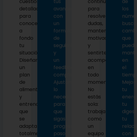
cuestionario
tus
continuo
de
detallado
avances
para
los
para
con
resolver
númer
conocer
un
dudas,
busc
a
formulario
mantenerte
cambi
fondo
de
motivada
que
tu
seguimiento
y
pueda
situación.
y
sentirte
mant
Diseñamos
un
acompañada
en
un
feedback
en
el
plan
completo.
todo
tiemp
de
Ajustamos
momento.
Mejor
alimentación
lo
No
tu
y
necesario
estás
energí
entrenamiento
para
sola:
tu
que
que
trabajamos
digest
se
sigas
como
tu
adapta
progresando
un
relaci
totalmente
paso
equipo
con