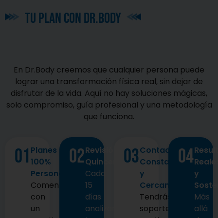
TU
PLAN
CON DR.BODY
En Dr.Body creemos que cualquier persona puede
lograr una transformación física real, sin dejar de
disfrutar de la vida. Aquí no hay soluciones mágicas,
solo compromiso, guía profesional y una metodología
que funciona.
Planes
Revisión
Contacto
Resul
01
02
03
04
100%
Quincenal​
Constante
Reale
Personalizados
Cada
y
y
Comenzamos
15
Cercano​​
Soste
con
días
Tendrás
Más
un
analizamos
soporte
allá