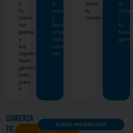
a
a
hacia
la
tu
paso
tu
comid
rutina,
y
transformación.
y
tus
siempre
tu
gustos
tengas
biene
y
claro
genera
tus
cómo
objetivos.
vas.
Nada
genérico,
todo
para
ti.
Comienza
PLANES PRESENCIALES
tu
PLANES