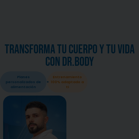
CONTACTO
Transforma tu Cuerpo y tu Vida
con Dr.Body
Planes
Entrenamiento
+
personalizados de
100% adaptado a
alimentación
ti