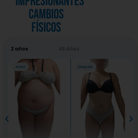
impresionantes
cambios
físicos
2 años
45 Años