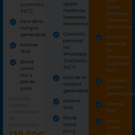
para
ajuste
(contacto
ajuste
mediante
24/7)
mediante
formulario
formulario
Lista de la
electrónico
electrónico
compra
Contacto
generalizada
Contacto
personal
personal
Informe
vía
vía
final
Whatsapp
Whatsapp
(contacto
Ebook
(contacto
24/7)
come
24/7)
rico y
Lista de la
Lista de la
pierde
compra
compra
peso
generalizada
generalizad
Consulta
Informe
Informe
nuestras
final
final
Condiciones
Ebook
de
Ebook
come
contratación
come
rico y
rico y