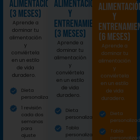
alimentación
alimentación
alimentació
(3 meses)
y
y
entrenamiento
Aprende a
entrenamie
dominar tu
(3 meses)
(6 meses)
alimentación
Aprende a
y
Aprende a
dominar tu
conviértela
dominar tu
alimentación
en un estilo
alimentación
y
de vida
y
conviértela
duradero.
conviértela
en un estilo
en un estilo
de vida
Dieta
de vida
duradero.
personalizada
duradero.
1 revisión
Dieta
Dieta
cada dos
personalizada
personaliza
semanas
Tabla
para
Tabla
personalizada
ajuste
personaliza