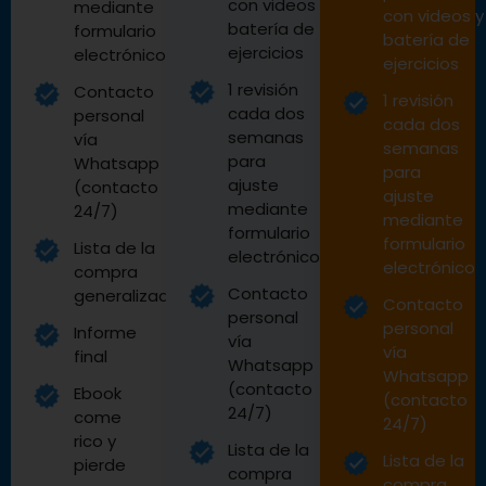
con videos y
mediante
con videos y
batería de
formulario
batería de
ejercicios
electrónico
ejercicios
1 revisión
Contacto
1 revisión
cada dos
personal
cada dos
semanas
vía
semanas
para
Whatsapp
para
ajuste
(contacto
ajuste
mediante
24/7)
mediante
formulario
formulario
Lista de la
electrónico
electrónico
compra
Contacto
generalizada
Contacto
personal
personal
Informe
vía
vía
final
Whatsapp
Whatsapp
(contacto
Ebook
(contacto
24/7)
come
24/7)
rico y
Lista de la
Lista de la
pierde
compra
compra