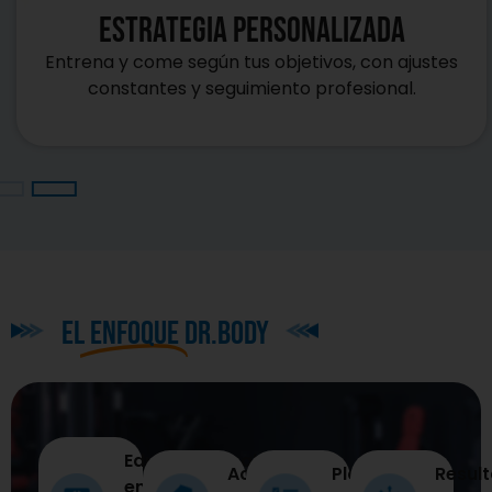
Estrategia personalizada
Entrena y come según tus objetivos, con ajustes
constantes y seguimiento profesional.
el
enfoque
dr.body
Educación real
Acompañamiento
Plan 100%
Resul
en