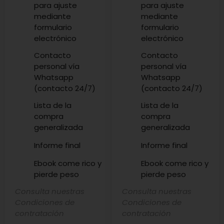
para ajuste
para ajuste
mediante
mediante
formulario
formulario
electrónico
electrónico
Contacto
Contacto
personal vía
personal vía
Whatsapp
Whatsapp
(contacto 24/7)
(contacto 24/7)
Lista de la
Lista de la
compra
compra
generalizada
generalizada
Informe final
Informe final
Ebook come rico y
Ebook come rico y
pierde peso
pierde peso
Consulta nuestras
Consulta nuestras
Condiciones de
Condiciones de
contratación
contratación