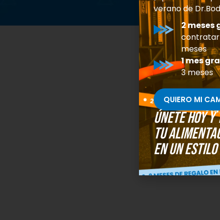
verano de Dr.Bod
2 meses 
contratar
meses
1 mes gra
3 meses
QUIERO MI CA
Únete hoy y
tu alimenta
en un estilo 