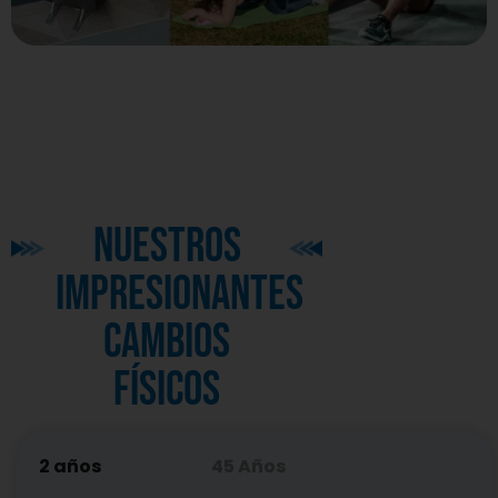
nuestros
impresionantes
cambios
físicos
2 años
45 Años