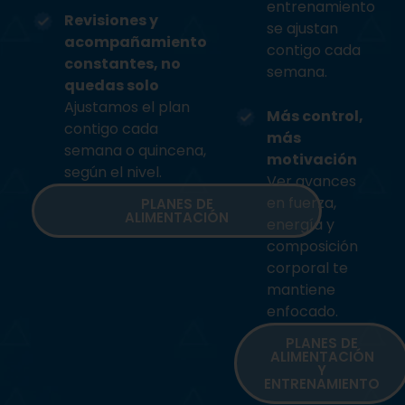
entrenamiento
Revisiones y
se ajustan
acompañamiento
contigo cada
constantes, no
semana.
quedas solo
Ajustamos el plan
Más control,
contigo cada
más
semana o quincena,
motivación
según el nivel.
Ver avances
en fuerza,
PLANES DE
ALIMENTACIÓN
energía y
composición
corporal te
mantiene
enfocado.
PLANES DE
ALIMENTACIÓN
Y
ENTRENAMIENTO