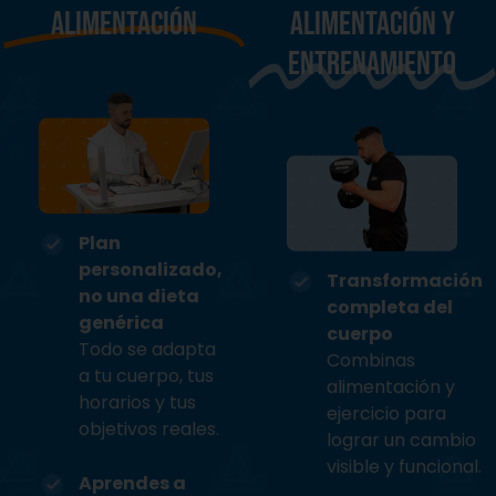
ALIMENTACIÓN
ALIMENTACIÓN y
entrenamiento
Plan
personalizado,
Transformación
no una dieta
completa del
genérica
cuerpo
Todo se adapta
Combinas
a tu cuerpo, tus
alimentación y
horarios y tus
ejercicio para
objetivos reales.
lograr un cambio
visible y funcional.
Aprendes a