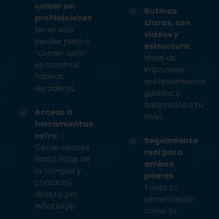
comer sin
Rutinas
prohibiciones
claras, con
No es solo
videos y
perder peso o
estructura
“comer sano”:
Nada de
es construir
improvisar:
hábitos
entrenamientos
duraderos.
guiados y
adaptados a tu
Acceso a
nivel.
herramientas
extra
Seguimiento
Desde ebooks
real para
hasta listas de
ambos
la compra y
pilares
contacto
Tanto tu
directo por
alimentación
WhatsApp.
como tu