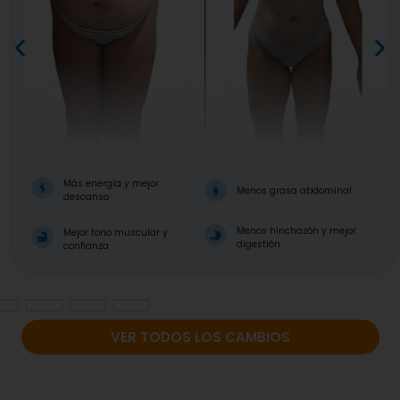
Más energía y mejor
Menos grasa abdominal
descanso
Menos hinchazón y mejor
Mejor tono muscular y
digestión
confianza
VER TODOS LOS CAMBIOS