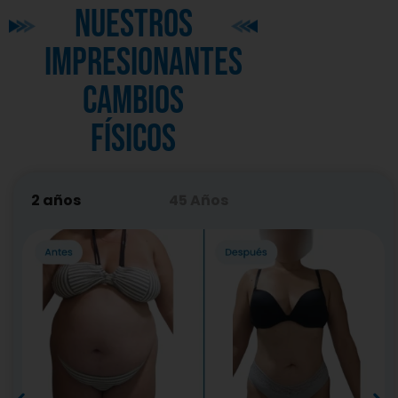
nuestros
impresionantes
cambios
físicos
2 años
45 Años