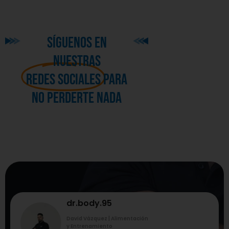
síguenos en
nuestras
redes sociales
para
no perderte nada
dr.body.95
David Vázquez | Alimentación
y Entrenamiento