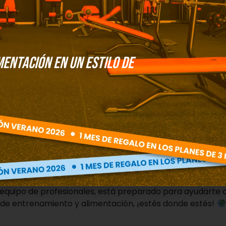
mentación
en un estilo de
levadura.
mézclalo todo.
y ralladura de limón.
ego bajo engrasada con AOVE.
os ingredientes que más te gusten.
equipo de profesionales, está preparado para ayudarte a 
de entrenamiento y alimentación, ¡estés donde estés!