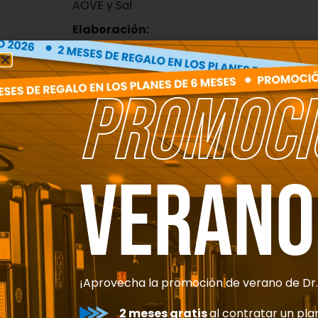
AOVE y Sal
Elaboración:
Unta el solomillo con AOVE.
Esparce la mostaza antigua sobre él.
Cocínalo en una plancha con un chorr
PROMOCI
Corta las patatas en gajos y mézclalas 
Ponlas en la airfryer a 200 º unos 15 min
Emplata junto con los espárragos y list
Verano
POSTRE: ROSCÓN DE REYES
¡UN POSTRE RíQUISMO Y MUY FÁCIL!
Ingredientes:
80 gr de Harina de avena
¡Aprovecha la promoción de verano de Dr
2 Huevos
Agua de azahar
2 meses gratis
al contratar un pl