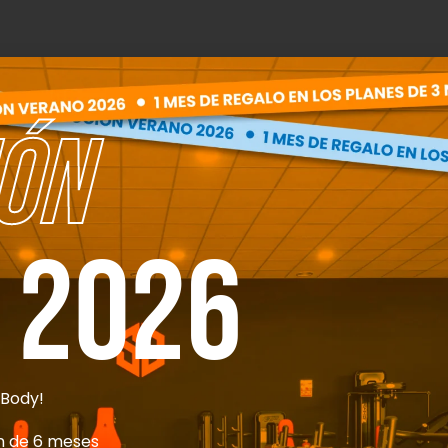
ito de AOVE.
ÓN
con el pimentón y la sal.
.
o.
 2026
.Body!
an de 6 meses