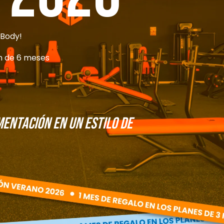
¿Pasas hambre?
.Body!
an de 6 meses
En caso de haberte saltado
mentación
en un estilo de
cantidad?
¿Te recuperas bien de las 