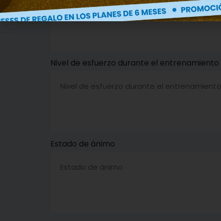
Nivel de esfuerzo durante el entrenamiento
Estado de ánimo