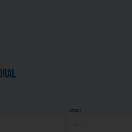
es
Objetivos
Nosotros
Casos
Calcul
oral
Email