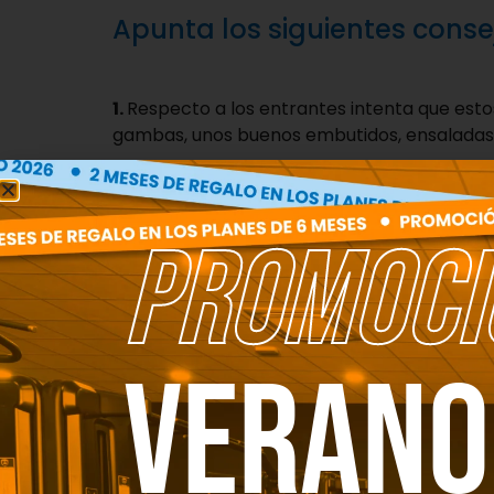
Apunta los siguientes conse
1.
Respecto a los entrantes intenta que es
gambas, unos buenos embutidos, ensaladas v
2.
En tus comidas principales asegúrate de 
estén cocinados de una manera adecuada (P
3.
Acompaña esta proteína de una guarnició
PROMOCI
4.
Cuidado con el pan, en este tipo de com
solo eliminando este producto podrás reduc
5.
Acompaña tu comida con agua, algún refr
Verano
6.
En el postre y la post cena es donde tam
buena pieza de fruta o un postre casero co
7.
En cuanto al alcohol escoge siempre el fe
efectos en nuestro organismo.