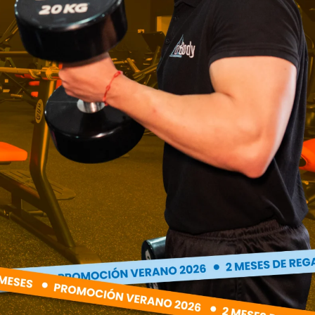
es pero eso no quiere decir que tengamos
yas a ingerir.
entes para coger energía y motivación, la
er a disfrutar de ambos puntos.
conseguir todos tus objetivos en tus planes
SIGUIENTE
Menú de Navidad FIT (1/2)