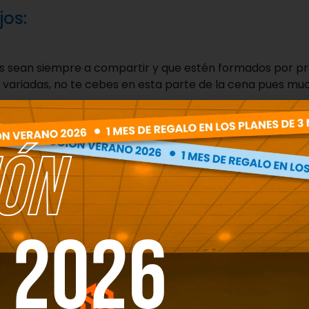
jos:
tos sean siempre a compartir y que estén formados por 
ariadas, no te cebes en esta parte de la cena pues muc
poner siempre una buena porción de proteína en tu plato
lancha, vapor, horno, brasas…).
n rica y saludable como pueden ser unas patatas asadas
ÓN
ilonas tendemos a comer por demás y a acompañar toda 
ir notablemente las calorías que ingieres en esta comida
esco Zero y en caso de beber alcohol acompáñala con u
 2026
bién llega la parte más complicada, para ello puedes e
n productos de buena calidad. Podéis encontrar algunas r
rmentado (vino, cerveza y sidra) frente al destilado pue