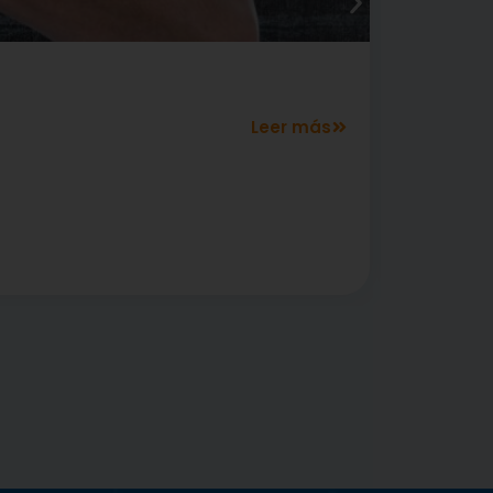
julio 7
¿Saltand
Leer más