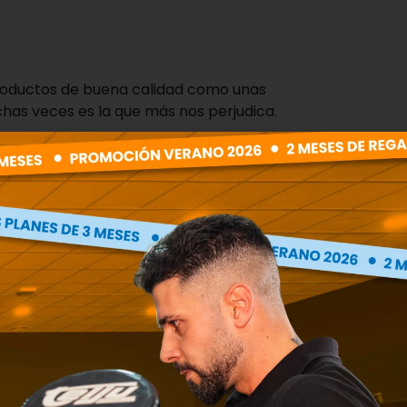
productos de buena calidad como unas
has veces es la que más nos perjudica.
, es decir, una carne o un pescado que
 o una buena porción de vegetales.
la comida de grandes cantidades de pan,
.
n buen vino.
scoger las opciones más saludables como una
ecetas en mi perfil, haciendo
click aquí.
s este último posee más calorías y peores