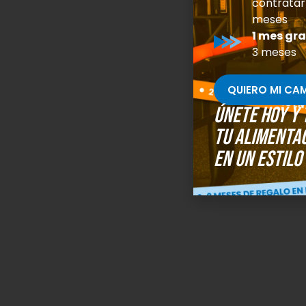
contratar
meses
1 mes gra
3 meses
QUIERO MI CA
Únete hoy y
tu alimenta
en un estilo 