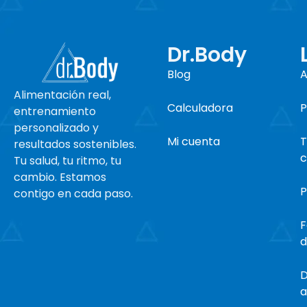
Dr.Body
Blog
A
Alimentación
real,
Calculadora
P
entrenamiento
personalizado y
Mi cuenta
T
resultados sostenibles.
c
Tu salud, tu ritmo, tu
cambio. Estamos
P
contigo en cada paso.
F
d
D
a